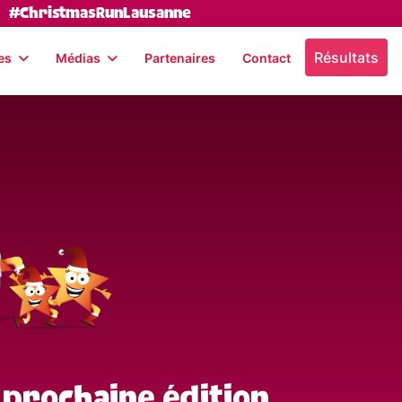
#ChristmasRunLausanne
Résultats
es
Médias
Partenaires
Contact
 prochaine édition,