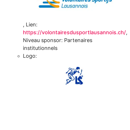
,
Lien:
https://volontairesdusportlausannois.ch/
,
Niveau sponsor:
Partenaires
institutionnels
Logo:
,
Lien:
https://www.ls-athletisme.ch/
,
Niveau sponsor:
Avec le soutien de
Logo: